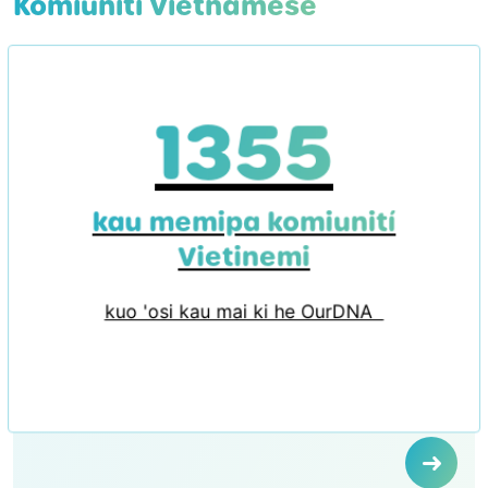
Komiunití Vietnamese
1355
kau memipa komiunití
Vietinemi
kuo 'osi kau mai ki he OurDNA