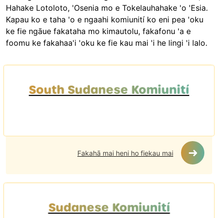
Hahake Lotoloto, 'Osenia mo e Tokelauhahake 'o 'Esia.
Kapau ko e taha 'o e ngaahi komiunití ko eni pea 'oku
ke fie ngāue fakataha mo kimautolu, fakafonu 'a e
foomu ke fakahaa'i 'oku ke fie kau mai 'i he lingi 'i lalo.
South Sudanese Komiunití
Fakahā mai heni ho fiekau mai
Sudanese Komiunití