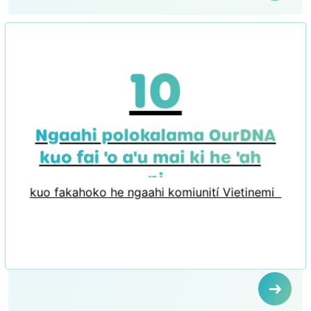
10
Ngaahi polokalama OurDNA
kuo fai 'o a'u mai ki he 'aho
ni
kuo fakahoko he ngaahi komiunití Vietinemi