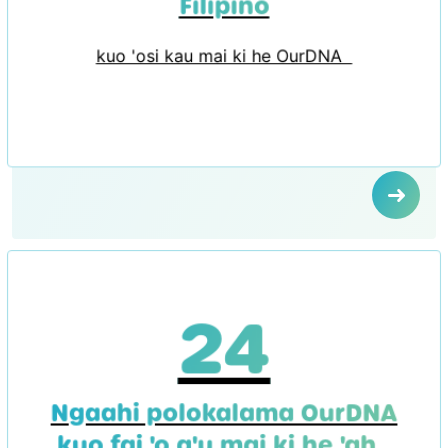
Filipino
kuo 'osi kau mai ki he OurDNA
24
Ngaahi polokalama OurDNA
kuo fai 'o a'u mai ki he 'aho