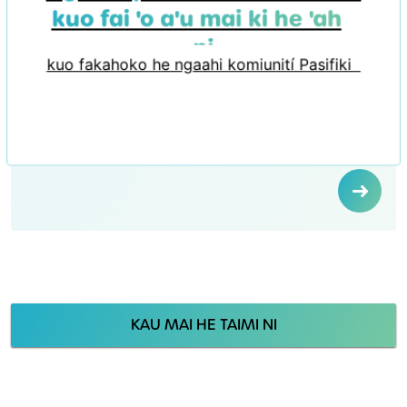
kuo fai 'o a'u mai ki he 'aho
ni
kuo fakahoko he ngaahi komiunití Pasifiki
KAU MAI HE TAIMI NI