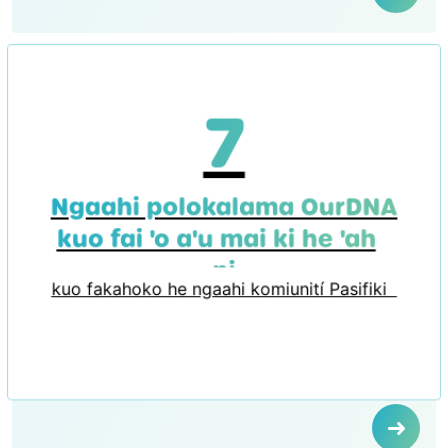
7
Ngaahi polokalama OurDNA
kuo fai 'o a'u mai ki he 'aho
ni
kuo fakahoko he ngaahi komiunití Pasifiki