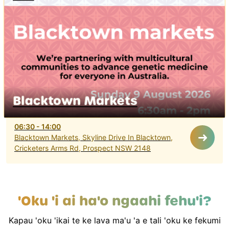
Blacktown Markets
06:30
-
14:00
Blacktown Markets, Skyline Drive In Blacktown,
Cricketers Arms Rd, Prospect NSW 2148
'Oku 'i ai ha'o ngaahi fehu'i?
Kapau 'oku 'ikai te ke lava ma'u 'a e tali 'oku ke fekumi