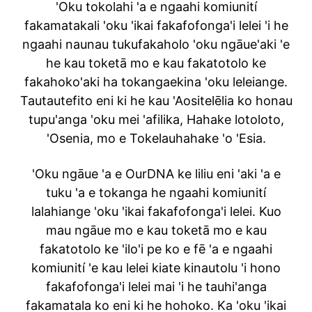
'Oku tokolahi 'a e ngaahi komiunití
fakamatakali 'oku 'ikai fakafofonga'i lelei 'i he
ngaahi naunau tukufakaholo 'oku ngāue'aki 'e
he kau toketā mo e kau fakatotolo ke
fakahoko'aki ha tokangaekina 'oku leleiange.
Tautautefito eni ki he kau 'Aositelēlia ko honau
tupu'anga 'oku mei 'afilika, Hahake lotoloto,
'Osenia, mo e Tokelauhahake 'o 'Esia.
'Oku ngāue 'a e OurDNA ke liliu eni 'aki 'a e
tuku 'a e tokanga he ngaahi komiunití
lalahiange 'oku 'ikai fakafofonga'i lelei. Kuo
mau ngāue mo e kau toketā mo e kau
fakatotolo ke 'ilo'i pe ko e fē 'a e ngaahi
komiunití 'e kau lelei kiate kinautolu 'i hono
fakafofonga'i lelei mai 'i he tauhi'anga
fakamatala ko eni ki he hohoko. Ka 'oku 'ikai