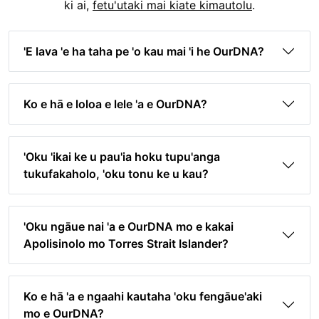
ki ai,
fetu'utaki mai kiate kimautolu
.
'E lava 'e ha taha pe 'o kau mai 'i he OurDNA?
Ko e hā e loloa e lele 'a e OurDNA?
'Oku 'ikai ke u pau'ia hoku tupu'anga
tukufakaholo, 'oku tonu ke u kau?
'Oku ngāue nai 'a e OurDNA mo e kakai
Apolisinolo mo Torres Strait Islander?
Ko e hā 'a e ngaahi kautaha 'oku fengāue'aki
mo e OurDNA?