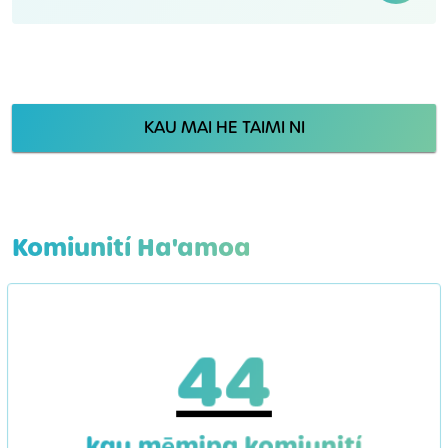
KAU MAI HE TAIMI NI
Komiunití Ha'amoa
44
kau mēmipa komiunití