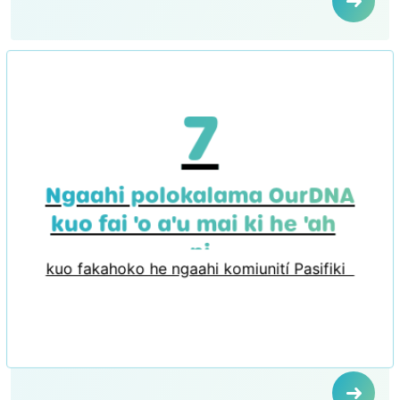
7
Ngaahi polokalama OurDNA
kuo fai 'o a'u mai ki he 'aho
ni
kuo fakahoko he ngaahi komiunití Pasifiki