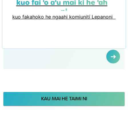
kuo fai 'o a'u mai ki he 'aho
ni
kuo fakahoko he ngaahi komiunití Lepanoni
KAU MAI HE TAIMI NI