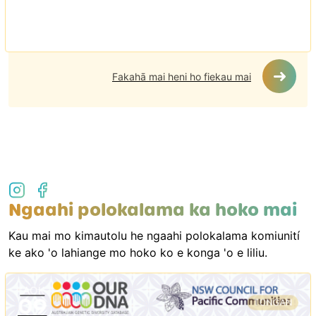
Fakahā mai heni ho fiekau mai
Ngaahi polokalama ka hoko mai
Kau mai mo kimautolu he ngaahi polokalama komiunití
ke ako 'o lahiange mo hoko ko e konga 'o e liliu.
ʻAOK
09
TONGAN