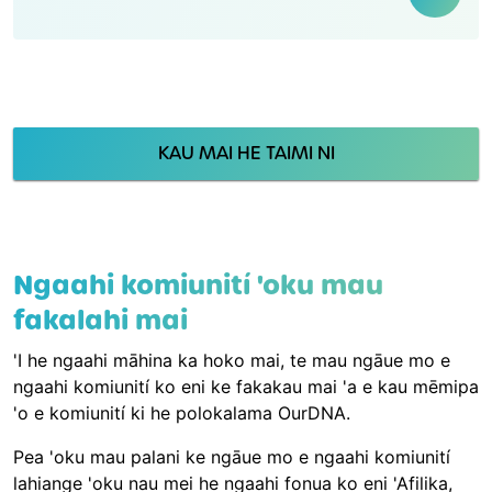
KAU MAI HE TAIMI NI
Ngaahi komiunití 'oku mau
fakalahi mai
'I he ngaahi māhina ka hoko mai, te mau ngāue mo e
ngaahi komiunití ko eni ke fakakau mai 'a e kau mēmipa
'o e komiunití ki he polokalama OurDNA.
Pea 'oku mau palani ke ngāue mo e ngaahi komiunití
lahiange 'oku nau mei he ngaahi fonua ko eni 'Afilika,