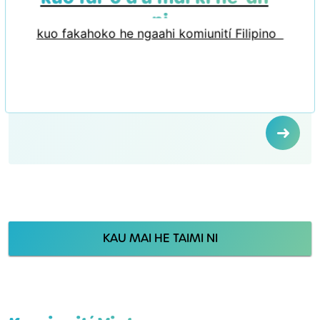
ni
kuo fakahoko he ngaahi komiunití Filipino
KAU MAI HE TAIMI NI