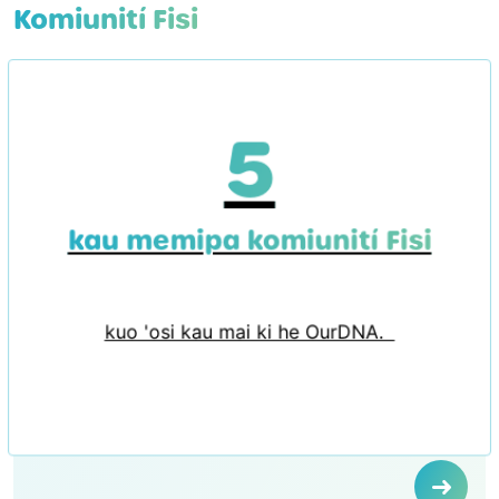
Komiunití Fisi
5
kau memipa komiunití Fisi
kuo 'osi kau mai ki he OurDNA.