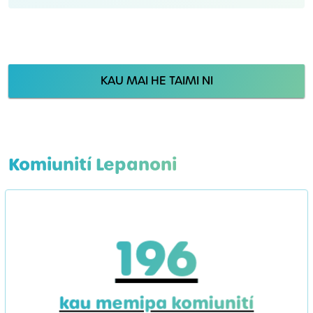
KAU MAI HE TAIMI NI
Komiunití Lepanoni
196
kau memipa komiunití