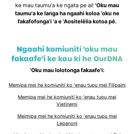
ke mau taumu'a ke ngata pe ai!
'Oku mau
taumu'a ke langa ha ngaahi koloa 'oku ne
fakafofonga'i 'a e 'Aositelēlia kotoa pē.
Ngaahi komiunití 'oku mau
fakaafe'i ke kau ki he OurDNA
'Oku mau lolotonga fakaafe'i:
Memipa mei he komiunití ko 'enau tupu mei Filipaini
Memipa mei he komiunití ko 'enau tupu mei
Vietinemi
Meimipa mei he komiunití ko 'enau tupu mei
Lepanoni