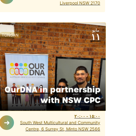
Liverpool NSW 2170
مايو
١١
TONGAN
OurDNA in partnership
with NSW CPC
٢٠:٠٠
-
١٥:٠٠
South West Multicultural and Community
Centre, 6 Surrey St, Minto NSW 2566