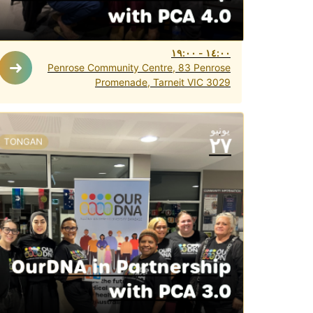
with PCA 4.0
١٩:٠٠
-
١٤:٠٠
Penrose Community Centre, 83 Penrose
Promenade, Tarneit VIC 3029
يونيو
٢٧
TONGAN
OurDNA in Partnership
with PCA 3.0