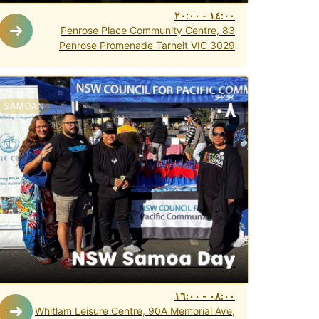
٢٠:٠٠
-
١٤:٠٠
Penrose Place Community Centre, 83
Penrose Promenade Tarneit VIC 3029
يونيو
٠٨
SAMOAN
NSW Samoa Day
١٦:٠٠
-
٠٨:٠٠
Whitlam Leisure Centre, 90A Memorial Ave,