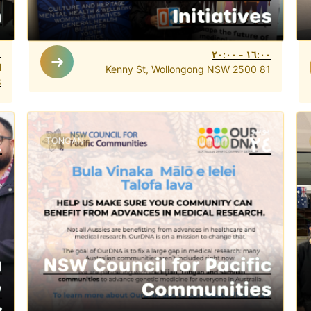
h
Initiatives
٠
٢٠:٠٠
-
١٦:٠٠
l
81 Kenny St, Wollongong NSW 2500
8
يونيو
ي
٤
٢٤
TONGAN
a
NSW Council for Pacific
y
Communities