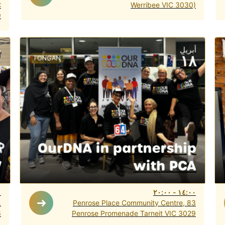
C
Werribee VIC 3030)
9
أبريل
م
١٨
TONGAN
OurDNA in partnership
W
with PCA
٠
٢٠:٠٠
-
١٤:٠٠
.
Penrose Place Community Centre, 83
6
Penrose Promenade Tarneit VIC 3029