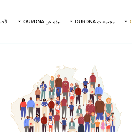
مجتمعات OURDNA
نبذة عن OURDNA
الأخب