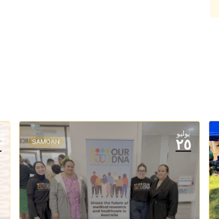
يوليو
ي
٠
٢٥
SAMOAN