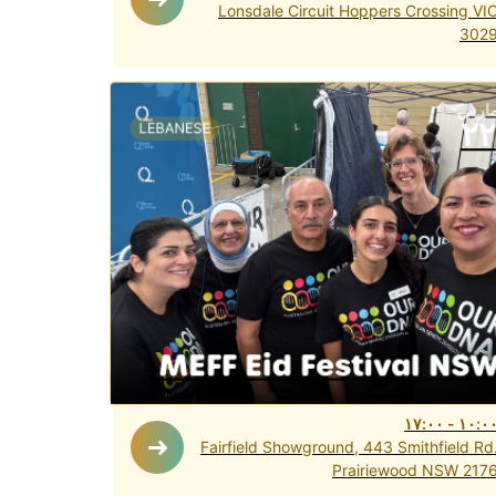
Lonsdale Circuit Hoppers Crossing VI
302
ارس
٢٢
LEBANESE
MEFF Eid Festival NS
١٧:٠٠
-
١٠:٠
Fairfield Showground, 443 Smithfield Rd
Prairiewood NSW 217