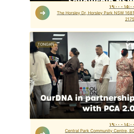
Fellowship NS
١٩:٠٠
-
١٥:٠
1681 The Horsley Dr, Horsley Park NSW
217
مايو
٢
TONGAN
OurDNA in partnershi
with PCA 2.
١٩:٠٠
-
١٤:٠
Central Park Community Centre, 8