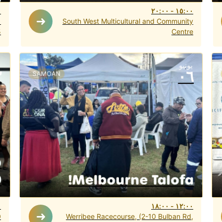
W
٠
٢٠:٠٠
-
١٥:٠٠
South West Multicultural and Community
5
Centre
يونيو
٣
٠٦
SAMOAN
p
0
Melbourne Talofa!
٠
١٨:٠٠
-
١٢:٠٠
0
Werribee Racecourse, (2-10 Bulban Rd,