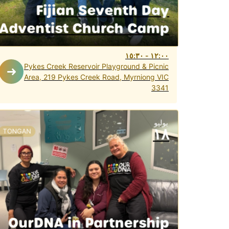
Fijian Seventh Day
Adventist Church Camp
١٥:٣٠
-
١٢:٠٠
Pykes Creek Reservoir Playground & Picnic
Area, 219 Pykes Creek Road, Myrniong VIC
3341
يوليو
١٨
TONGAN
OurDNA in Partnership