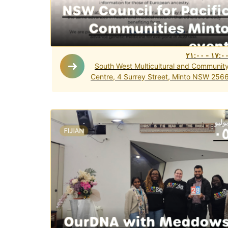
NSW Council for Pacifi
Communities Mint
even
٢١:٠٠
-
١٧:٠
South West Multicultural and Communit
Centre, 4 Surrey Street, Minto NSW 256
وليو
٠
FIJIAN
OurDNA with Meadow