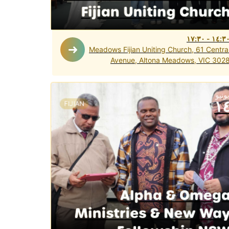
Fijian Uniting Churc
١٧:٣٠
-
١٤:٣
Meadows Fijian Uniting Church, 61 Centra
Avenue, Altona Meadows, VIC 302
ونيو
١
FIJIAN
Alpha & Omeg
Ministries & New Wa