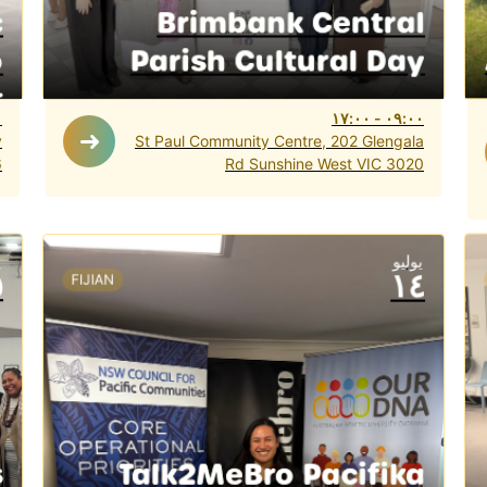
c
Brimbank Central
o
Parish Cultural Day
t
٠
١٧:٠٠
-
٠٩:٠٠
y
St Paul Community Centre, 202 Glengala
6
Rd Sunshine West VIC 3020
ي
يوليو
٥
١٤
FIJIAN
s
Talk2MeBro Pacifika