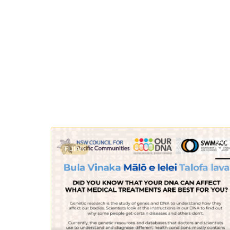
وليو
٢
FIJIAN